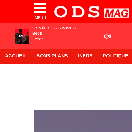
MENU
VOUS ÉCOUTEZ ODS RADIO
Beck
Loser
ACCUEIL
BONS PLANS
INFOS
POLITIQUE