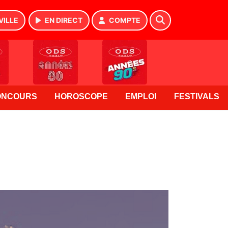
VILLE
EN DIRECT
COMPTE
ONCOURS
HOROSCOPE
EMPLOI
FESTIVALS