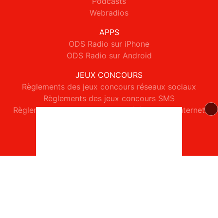
Podcasts
Webradios
APPS
ODS Radio sur iPhone
ODS Radio sur Android
JEUX CONCOURS
Règlements des jeux concours réseaux sociaux
Règlements des jeux concours SMS
Règlements des jeux concours téléphone et internet
© 2026 ODS Radio Tous droits réservés.
Signaler un contenu
-
Mentions légales
-
Politique de cookies
-
Contact