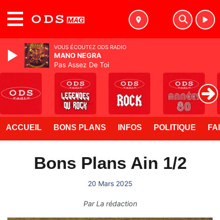
MENU
VOUS ÉCOUTEZ ODS RADIO
MANO NEGRA
Pas Assez De Toi
ACCUEIL
BONS PLANS
INFOS
POLITIQUE
FA
Bons Plans Ain 1/2
20 Mars 2025
Par
La rédaction