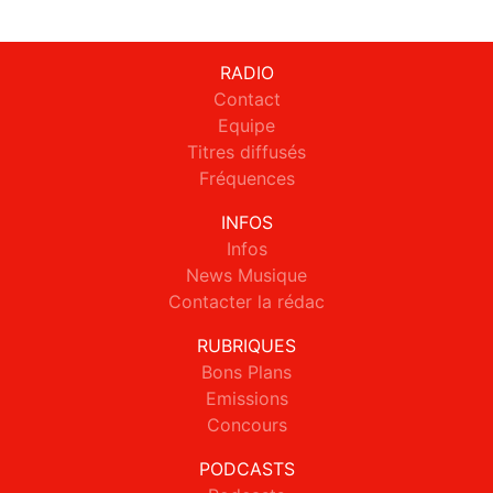
RADIO
Contact
Equipe
Titres diffusés
Fréquences
INFOS
Infos
News Musique
Contacter la rédac
RUBRIQUES
Bons Plans
Emissions
Concours
PODCASTS