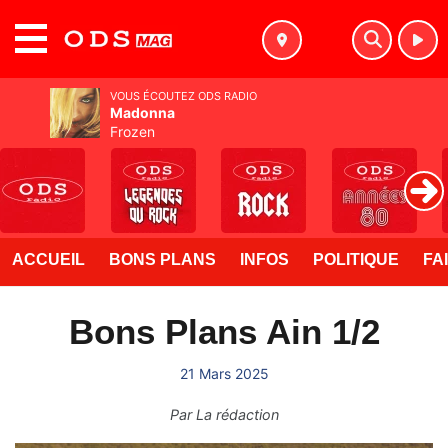
MENU
VOUS ÉCOUTEZ ODS RADIO
Madonna
Frozen
ACCUEIL
BONS PLANS
INFOS
POLITIQUE
FA
Bons Plans Ain 1/2
21 Mars 2025
Par
La rédaction