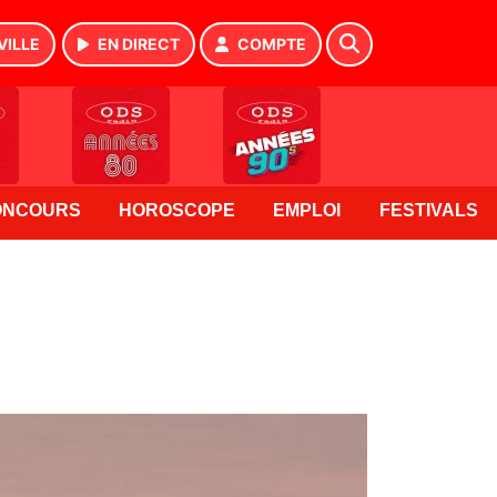
VILLE
EN DIRECT
COMPTE
ONCOURS
HOROSCOPE
EMPLOI
FESTIVALS