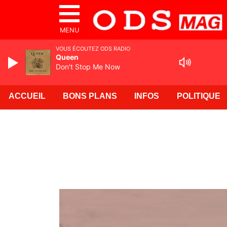
MENU
VOUS ÉCOUTEZ ODS RADIO
Queen
Don't Stop Me Now
ACCUEIL
BONS PLANS
INFOS
POLITIQUE