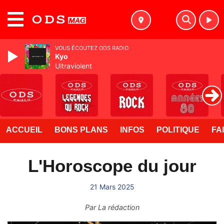
MENU
VOUS ÉCOUTEZ ODS RADIO
Kyo
Ultraviolent
ACCUEIL
BONS PLANS
INFOS
POLITIQUE
FA
L'Horoscope du jour
21 Mars 2025
Par
La rédaction