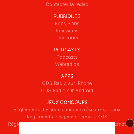
Contacter la rédac
RUBRIQUES
Bons Plans
Emissions
Concours
PODCASTS
Podcasts
Webradios
APPS
ODS Radio sur iPhone
ODS Radio sur Android
JEUX CONCOURS
Règlements des jeux concours réseaux sociaux
Règlements des jeux concours SMS
Règlements des jeux concours téléphone et internet