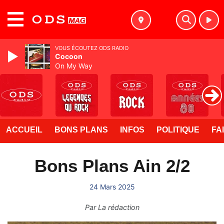
MENU
VOUS ÉCOUTEZ ODS RADIO
Cocoon
On My Way
ACCUEIL
BONS PLANS
INFOS
POLITIQUE
FA
Bons Plans Ain 2/2
24 Mars 2025
Par
La rédaction