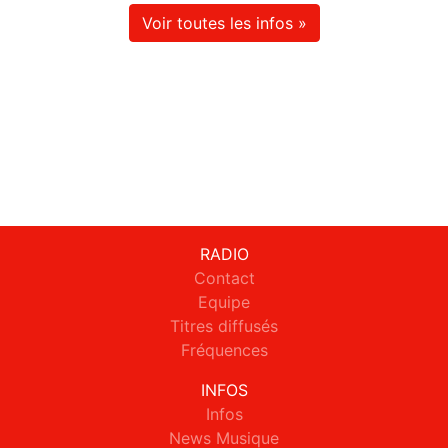
Voir toutes les infos »
RADIO
Contact
Equipe
Titres diffusés
Fréquences
INFOS
Infos
News Musique