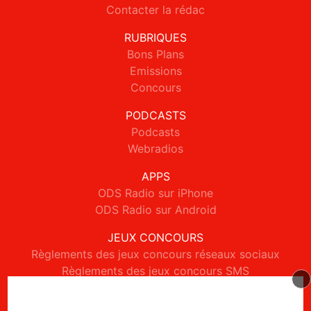
Contacter la rédac
RUBRIQUES
Bons Plans
Emissions
Concours
PODCASTS
Podcasts
Webradios
APPS
ODS Radio sur iPhone
ODS Radio sur Android
JEUX CONCOURS
Règlements des jeux concours réseaux sociaux
Règlements des jeux concours SMS
Règlements des jeux concours téléphone et internet