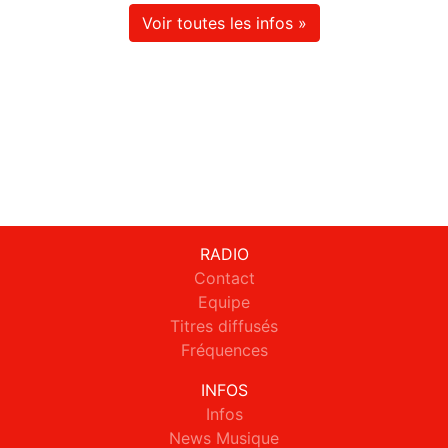
Voir toutes les infos »
RADIO
Contact
Equipe
Titres diffusés
Fréquences
INFOS
Infos
News Musique