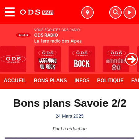
MENU
VOUS ÉCOUTEZ ODS RADIO
ODS RADIO
La 1ere radio des Alpes
ACCUEIL
BONS PLANS
INFOS
POLITIQUE
FA
Bons plans Savoie 2/2
24 Mars 2025
Par
La rédaction