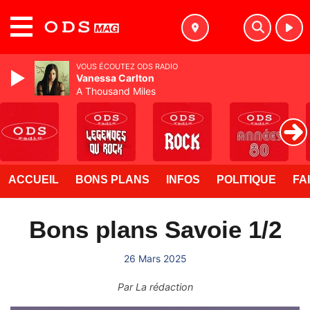
MENU
VOUS ÉCOUTEZ ODS RADIO
Vanessa Carlton
A Thousand Miles
ACCUEIL
BONS PLANS
INFOS
POLITIQUE
FA
Bons plans Savoie 1/2
26 Mars 2025
Par
La rédaction