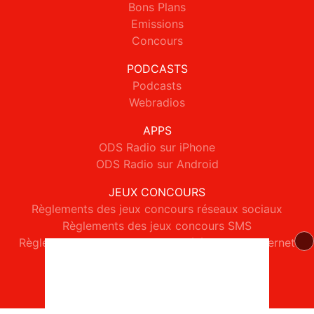
Bons Plans
Emissions
Concours
PODCASTS
Podcasts
Webradios
APPS
ODS Radio sur iPhone
ODS Radio sur Android
JEUX CONCOURS
Règlements des jeux concours réseaux sociaux
Règlements des jeux concours SMS
Règlements des jeux concours téléphone et internet