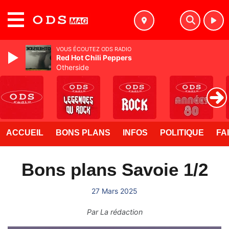
MENU
VOUS ÉCOUTEZ ODS RADIO
Red Hot Chili Peppers
Otherside
ACCUEIL
BONS PLANS
INFOS
POLITIQUE
FA
Bons plans Savoie 1/2
27 Mars 2025
Par
La rédaction