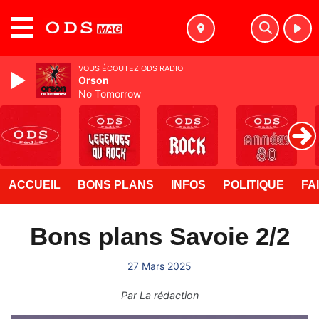
MENU
VOUS ÉCOUTEZ ODS RADIO
Orson
No Tomorrow
ACCUEIL
BONS PLANS
INFOS
POLITIQUE
FA
Bons plans Savoie 2/2
27 Mars 2025
Par
La rédaction