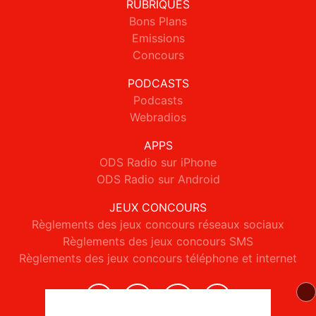
RUBRIQUES
Bons Plans
Emissions
Concours
PODCASTS
Podcasts
Webradios
APPS
ODS Radio sur iPhone
ODS Radio sur Android
JEUX CONCOURS
Règlements des jeux concours réseaux sociaux
Règlements des jeux concours SMS
Règlements des jeux concours téléphone et internet