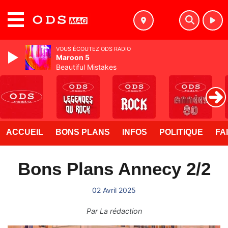
MENU
VOUS ÉCOUTEZ ODS RADIO
Maroon 5
Beautiful Mistakes
ACCUEIL
BONS PLANS
INFOS
POLITIQUE
FA
Bons Plans Annecy 2/2
02 Avril 2025
Par
La rédaction