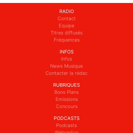
RADIO
Contact
Equipe
Titres diffusés
Fréquences
INFOS
Infos
News Musique
Contacter la rédac
RUBRIQUES
Bons Plans
Emissions
Concours
PODCASTS
Podcasts
Webradios