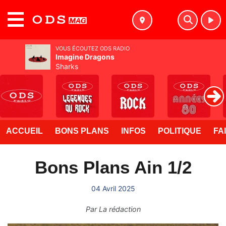
MENU
VOUS ÉCOUTEZ ODS RADIO
Imagine Dragons
Sharks
ACCUEIL
BONS PLANS
INFOS
POLITIQUE
FA
Bons Plans Ain 1/2
04 Avril 2025
Par
La rédaction