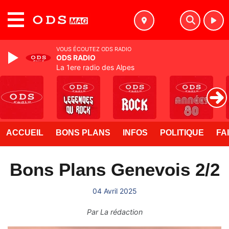
MENU
VOUS ÉCOUTEZ ODS RADIO
ODS RADIO
La 1ere radio des Alpes
ACCUEIL
BONS PLANS
INFOS
POLITIQUE
FA
Bons Plans Genevois 2/2
04 Avril 2025
Par
La rédaction