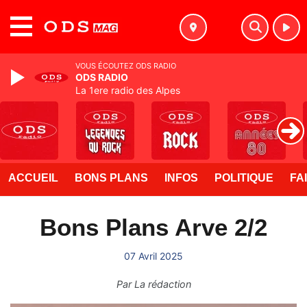
MENU
VOUS ÉCOUTEZ ODS RADIO
ODS RADIO
La 1ere radio des Alpes
ACCUEIL
BONS PLANS
INFOS
POLITIQUE
FA
Bons Plans Arve 2/2
07 Avril 2025
Par
La rédaction