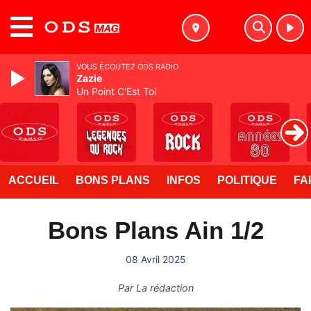
MENU
VOUS ÉCOUTEZ ODS RADIO
Zazie
Un Point C'Est Toi
ACCUEIL
BONS PLANS
INFOS
POLITIQUE
FA
Bons Plans Ain 1/2
08 Avril 2025
Par
La rédaction