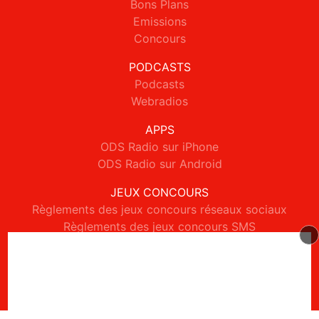
Bons Plans
Emissions
Concours
PODCASTS
Podcasts
Webradios
APPS
ODS Radio sur iPhone
ODS Radio sur Android
JEUX CONCOURS
Règlements des jeux concours réseaux sociaux
Règlements des jeux concours SMS
Règlements des jeux concours téléphone et internet