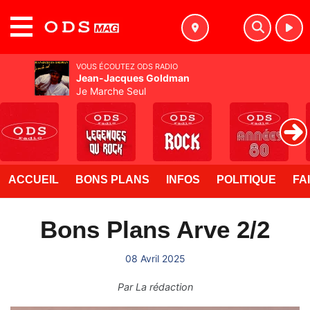
MENU
VOUS ÉCOUTEZ ODS RADIO
Jean-Jacques Goldman
Je Marche Seul
ACCUEIL
BONS PLANS
INFOS
POLITIQUE
FA
Bons Plans Arve 2/2
08 Avril 2025
Par
La rédaction