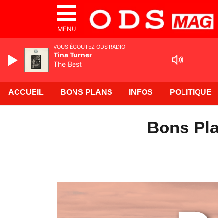
MENU
VOUS ÉCOUTEZ ODS RADIO
Tina Turner
The Best
ACCUEIL
BONS PLANS
INFOS
POLITIQUE
Bons Pla