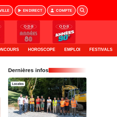
VILLE
EN DIRECT
COMPTE
ONCOURS
HOROSCOPE
EMPLOI
FESTIVALS
Dernières infos
Locales