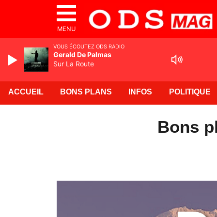
MENU
VOUS ÉCOUTEZ ODS RADIO
Gerald De Palmas
Sur La Route
ACCUEIL
BONS PLANS
INFOS
POLITIQUE
Bons pl