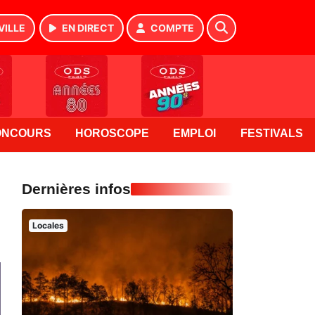
VILLE
EN DIRECT
COMPTE
ONCOURS
HOROSCOPE
EMPLOI
FESTIVALS
Dernières infos
Locales