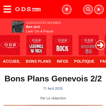
MENU
VOUS ÉCOUTEZ ODS RADIO
Bon Jovi
Livin' On A Prayer
ACCUEIL
BONS PLANS
INFOS
POLITIQUE
FA
Bons Plans Genevois 2/2
11 Avril 2025
Par
La rédaction