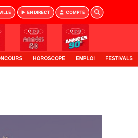
VILLE
EN DIRECT
COMPTE
ONCOURS
HOROSCOPE
EMPLOI
FESTIVALS