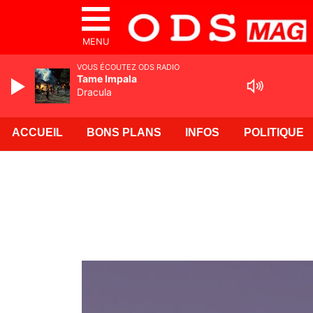
MENU
VOUS ÉCOUTEZ ODS RADIO
Tame Impala
Dracula
ACCUEIL
BONS PLANS
INFOS
POLITIQUE