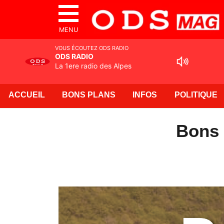
MENU
VOUS ÉCOUTEZ ODS RADIO
ODS RADIO
La 1ere radio des Alpes
ACCUEIL
BONS PLANS
INFOS
POLITIQUE
Bons 