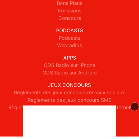
Bons Plans
Emissions
Concours
PODCASTS
Podcasts
Webradios
APPS
ODS Radio sur iPhone
ODS Radio sur Android
JEUX CONCOURS
Règlements des jeux concours réseaux sociaux
Règlements des jeux concours SMS
Règlements des jeux concours téléphone et internet