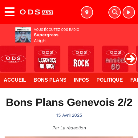
MENU
VOUS ÉCOUTEZ ODS RADIO
Supergrass
Alright
ACCUEIL
BONS PLANS
INFOS
POLITIQUE
FA
Bons Plans Genevois 2/2
15 Avril 2025
Par
La rédaction