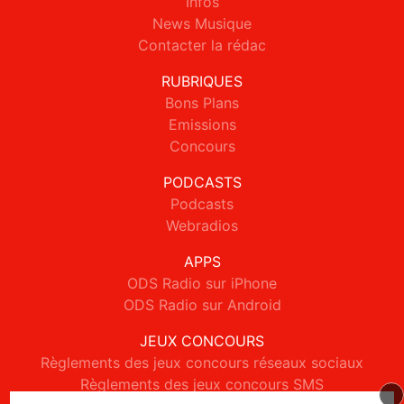
Infos
News Musique
Contacter la rédac
RUBRIQUES
Bons Plans
Emissions
Concours
PODCASTS
Podcasts
Webradios
APPS
ODS Radio sur iPhone
ODS Radio sur Android
JEUX CONCOURS
Règlements des jeux concours réseaux sociaux
Règlements des jeux concours SMS