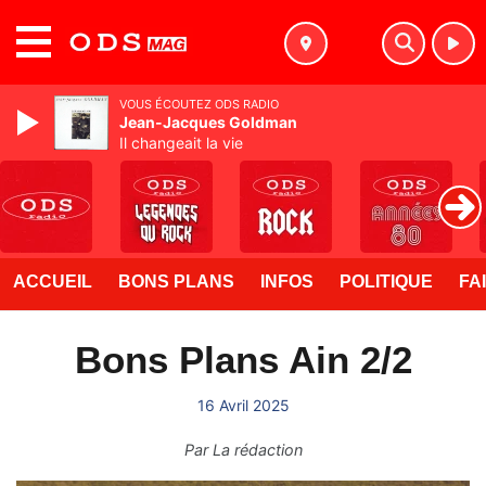
MENU
VOUS ÉCOUTEZ ODS RADIO
Jean-Jacques Goldman
Il changeait la vie
ACCUEIL
BONS PLANS
INFOS
POLITIQUE
FA
Bons Plans Ain 2/2
16 Avril 2025
Par
La rédaction