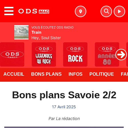
MENU
VOUS ÉCOUTEZ ODS RADIO
Train
Hey, Soul Sister
ACCUEIL
BONS PLANS
INFOS
POLITIQUE
FA
Bons plans Savoie 2/2
17 Avril 2025
Par
La rédaction