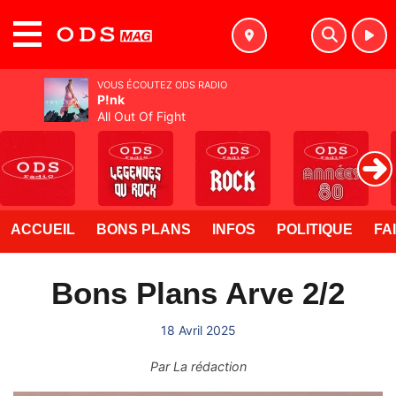
MENU
VOUS ÉCOUTEZ ODS RADIO
P!nk
All Out Of Fight
ACCUEIL
BONS PLANS
INFOS
POLITIQUE
FA
Bons Plans Arve 2/2
18 Avril 2025
Par
La rédaction