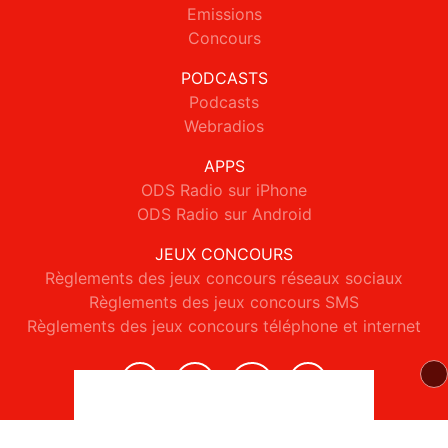
Emissions
Concours
PODCASTS
Podcasts
Webradios
APPS
ODS Radio sur iPhone
ODS Radio sur Android
JEUX CONCOURS
Règlements des jeux concours réseaux sociaux
Règlements des jeux concours SMS
Règlements des jeux concours téléphone et internet