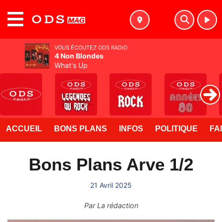
MENU
VOUS ÉCOUTEZ ODS RADIO
4 Non Blondes
What's Up
ACCUEIL
BONS PLANS
INFOS
POLITIQUE
FA
Bons Plans Arve 1/2
21 Avril 2025
Par
La rédaction