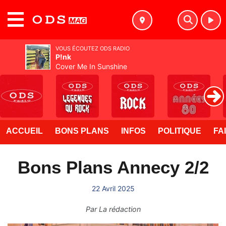
MENU
VOUS ÉCOUTEZ ODS RADIO
P!nk
Cover Me In Sunshine
ACCUEIL
BONS PLANS
INFOS
POLITIQUE
FA
Bons Plans Annecy 2/2
22 Avril 2025
Par
La rédaction