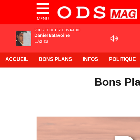
MENU
VOUS ÉCOUTEZ ODS RADIO
Daniel Balavoine
L'Aziza
ACCUEIL
BONS PLANS
INFOS
POLITIQUE
Bons Pla