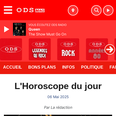
MENU
VOUS ÉCOUTEZ ODS RADIO
Queen
The Show Must Go On
ACCUEIL
BONS PLANS
INFOS
POLITIQUE
FA
L'Horoscope du jour
06 Mai 2025
Par
La rédaction