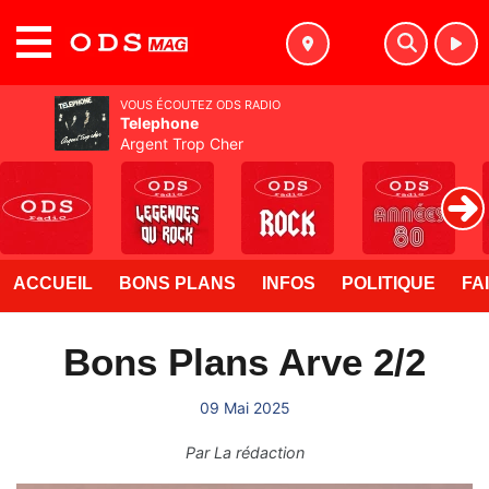
MENU
VOUS ÉCOUTEZ ODS RADIO
Telephone
Argent Trop Cher
ACCUEIL
BONS PLANS
INFOS
POLITIQUE
FA
Bons Plans Arve 2/2
09 Mai 2025
Par
La rédaction