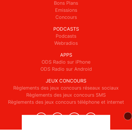
Bons Plans
Emissions
Concours
PODCASTS
Podcasts
Webradios
APPS
ODS Radio sur iPhone
ODS Radio sur Android
JEUX CONCOURS
Règlements des jeux concours réseaux sociaux
Règlements des jeux concours SMS
Règlements des jeux concours téléphone et internet