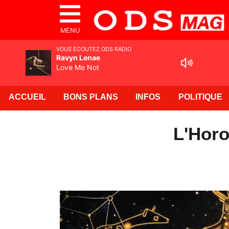
MENU
VOUS ÉCOUTEZ ODS RADIO
Ravyn Lenae
Love Me Not
ACCUEIL
BONS PLANS
INFOS
POLITIQUE
L'Horo