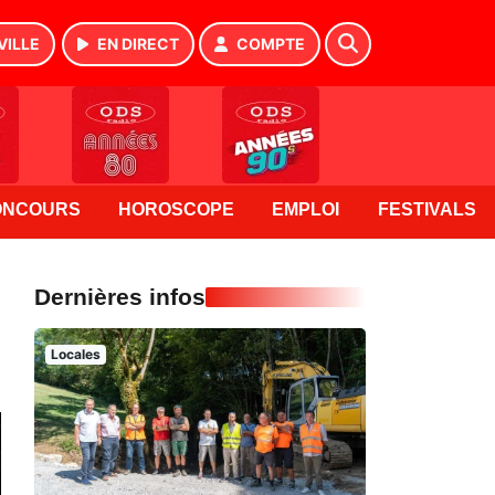
VILLE
EN DIRECT
COMPTE
ONCOURS
HOROSCOPE
EMPLOI
FESTIVALS
Dernières infos
Locales