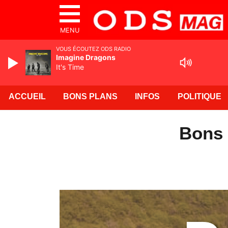
MENU
VOUS ÉCOUTEZ ODS RADIO
Imagine Dragons
It's Time
ACCUEIL
BONS PLANS
INFOS
POLITIQUE
Bons 