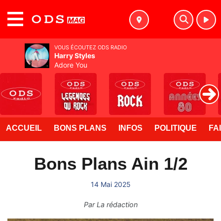
MENU
VOUS ÉCOUTEZ ODS RADIO
Harry Styles
Adore You
ACCUEIL
BONS PLANS
INFOS
POLITIQUE
FA
Bons Plans Ain 1/2
14 Mai 2025
Par
La rédaction