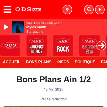
MENU
VOUS ÉCOUTEZ ODS RADIO
Myles Smith
Stargazing
ACCUEIL
BONS PLANS
INFOS
POLITIQUE
FA
Bons Plans Ain 1/2
15 Mai 2025
Par
La rédaction