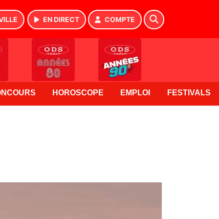
VILLE
EN DIRECT
COMPTE
ONCOURS
HOROSCOPE
EMPLOI
FESTIVALS