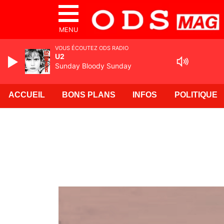
MENU
VOUS ÉCOUTEZ ODS RADIO
U2
Sunday Bloody Sunday
ACCUEIL
BONS PLANS
INFOS
POLITIQUE