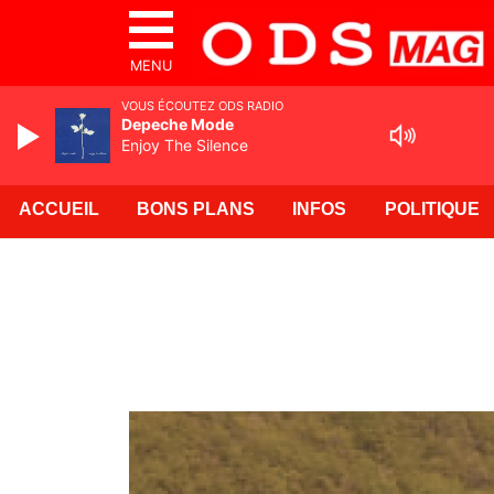
MENU
VOUS ÉCOUTEZ ODS RADIO
Depeche Mode
Enjoy The Silence
ACCUEIL
BONS PLANS
INFOS
POLITIQUE