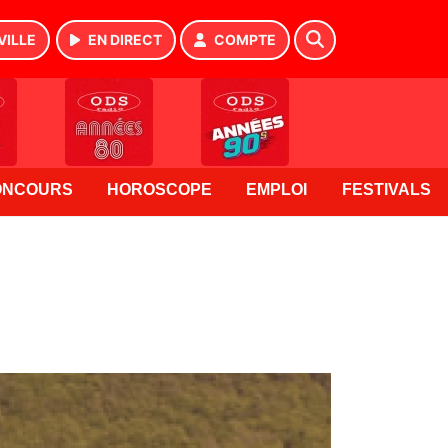
VILLE
EN DIRECT
COMPTE
ONCOURS
HOROSCOPE
EMPLOI
FESTIVALS