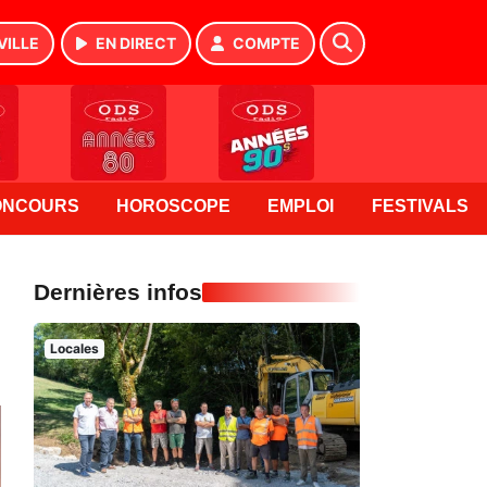
VILLE
EN DIRECT
COMPTE
ONCOURS
HOROSCOPE
EMPLOI
FESTIVALS
Dernières infos
Locales