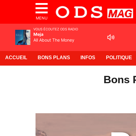
MENU
VOUS ÉCOUTEZ ODS RADIO
Meja
All About The Money
ACCUEIL
BONS PLANS
INFOS
POLITIQUE
Bons P