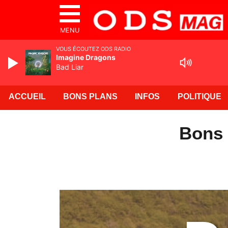
MENU
VOUS ÉCOUTEZ ODS RADIO
Imagine Dragons
Bad Liar
ACCUEIL
BONS PLANS
INFOS
POLITIQUE
Bons 