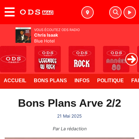
MENU
VOUS ÉCOUTEZ ODS RADIO
Chris Isaak
Blue Hotel
ACCUEIL
BONS PLANS
INFOS
POLITIQUE
FA
Bons Plans Arve 2/2
21 Mai 2025
Par
La rédaction