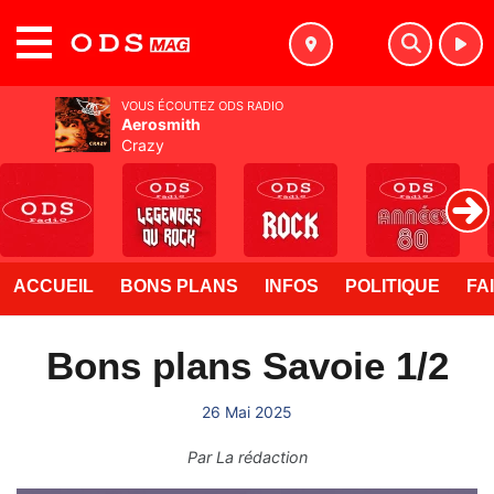
MENU
VOUS ÉCOUTEZ ODS RADIO
Aerosmith
Crazy
ACCUEIL
BONS PLANS
INFOS
POLITIQUE
FA
Bons plans Savoie 1/2
26 Mai 2025
Par
La rédaction