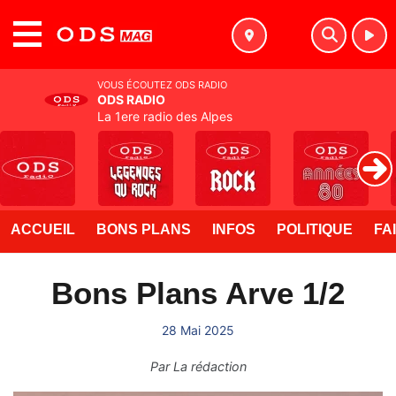
MENU
VOUS ÉCOUTEZ ODS RADIO
ODS RADIO
La 1ere radio des Alpes
ACCUEIL
BONS PLANS
INFOS
POLITIQUE
FA
Bons Plans Arve 1/2
28 Mai 2025
Par
La rédaction