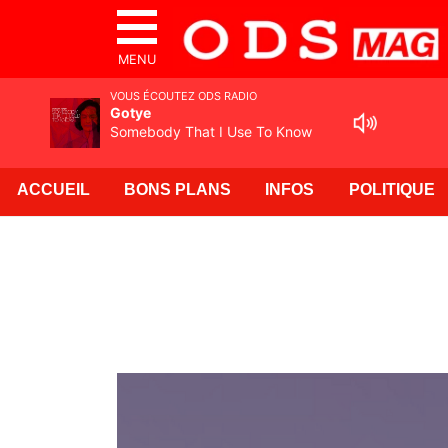
MENU
VOUS ÉCOUTEZ ODS RADIO
Gotye
Somebody That I Use To Know
ACCUEIL
BONS PLANS
INFOS
POLITIQUE