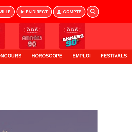
VILLE
EN DIRECT
COMPTE
ONCOURS
HOROSCOPE
EMPLOI
FESTIVALS