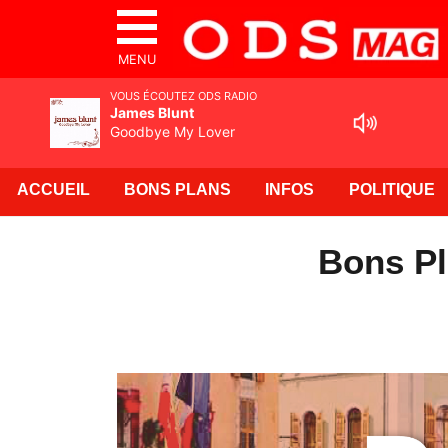
MENU
VOUS ÉCOUTEZ ODS RADIO
James Blunt
Goodbye My Lover
ACCUEIL
BONS PLANS
INFOS
POLITIQUE
Bons Pl