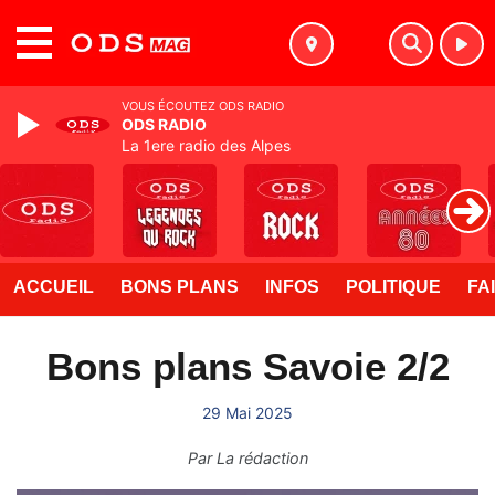
MENU
VOUS ÉCOUTEZ ODS RADIO
ODS RADIO
La 1ere radio des Alpes
ACCUEIL
BONS PLANS
INFOS
POLITIQUE
FA
Bons plans Savoie 2/2
29 Mai 2025
Par
La rédaction