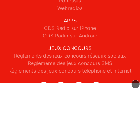
Podcasts
Webradios
APPS
ODS Radio sur iPhone
ODS Radio sur Android
JEUX CONCOURS
Règlements des jeux concours réseaux sociaux
Règlements des jeux concours SMS
Règlements des jeux concours téléphone et internet
© 2026 ODS Radio Tous droits réservés.
Signaler un contenu
-
Mentions légales
-
Politique de cookies
-
Contact