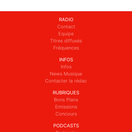
RADIO
Contact
Equipe
Titres diffusés
Fréquences
INFOS
Infos
News Musique
Contacter la rédac
RUBRIQUES
Bons Plans
Emissions
Concours
PODCASTS