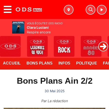
MENU
VOUS ÉCOUTEZ ODS RADIO
Clara Luciani
Respire encore
ACCUEIL
BONS PLANS
INFOS
POLITIQUE
FA
Bons Plans Ain 2/2
30 Mai 2025
Par
La rédaction