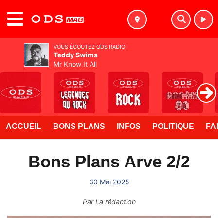
MENU
VOUS ÉCOUTEZ ODS RADIO
Teddy Swims
Mr Know It All
ACCUEIL
BONS PLANS
INFOS
POLITIQUE
FA
Bons Plans Arve 2/2
30 Mai 2025
Par
La rédaction