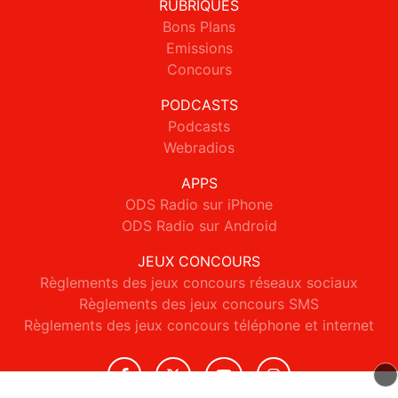
RUBRIQUES
Bons Plans
Emissions
Concours
PODCASTS
Podcasts
Webradios
APPS
ODS Radio sur iPhone
ODS Radio sur Android
JEUX CONCOURS
Règlements des jeux concours réseaux sociaux
Règlements des jeux concours SMS
Règlements des jeux concours téléphone et internet