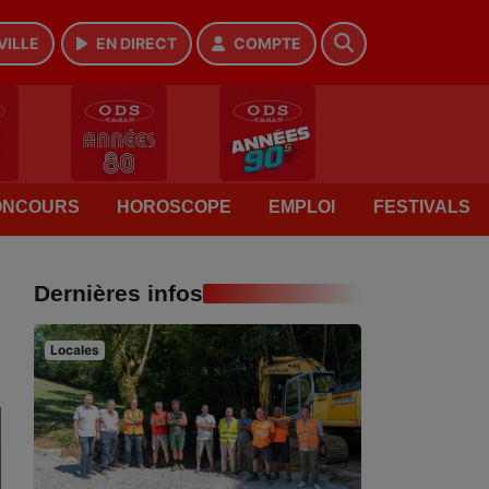
VILLE
EN DIRECT
COMPTE
ONCOURS
HOROSCOPE
EMPLOI
FESTIVALS
Dernières infos
Locales