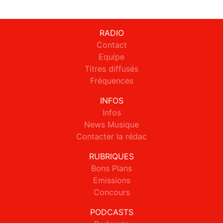
RADIO
Contact
Equipe
Titres diffusés
Fréquences
INFOS
Infos
News Musique
Contacter la rédac
RUBRIQUES
Bons Plans
Emissions
Concours
PODCASTS