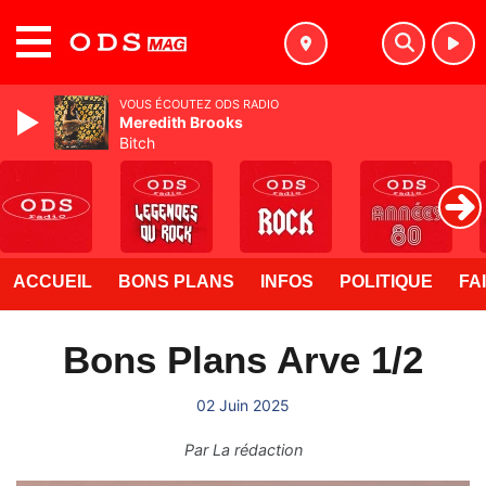
MENU
VOUS ÉCOUTEZ ODS RADIO
Meredith Brooks
Bitch
ACCUEIL
BONS PLANS
INFOS
POLITIQUE
FA
Bons Plans Arve 1/2
02 Juin 2025
Par
La rédaction