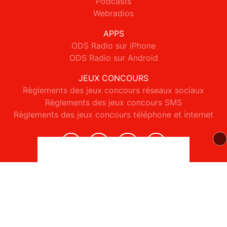
Podcasts
Webradios
APPS
ODS Radio sur iPhone
ODS Radio sur Android
JEUX CONCOURS
Règlements des jeux concours réseaux sociaux
Règlements des jeux concours SMS
Règlements des jeux concours téléphone et internet
© 2026 ODS Radio Tous droits réservés.
Signaler un contenu
-
Mentions légales
-
Politique de cookies
-
Contact