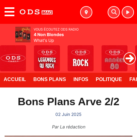
MENU
VOUS ÉCOUTEZ ODS RADIO
4 Non Blondes
What's Up
ACCUEIL
BONS PLANS
INFOS
POLITIQUE
FA
Bons Plans Arve 2/2
02 Juin 2025
Par
La rédaction