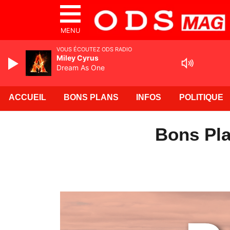
MENU
VOUS ÉCOUTEZ ODS RADIO
Miley Cyrus
Dream As One
ACCUEIL
BONS PLANS
INFOS
POLITIQUE
Bons Pla